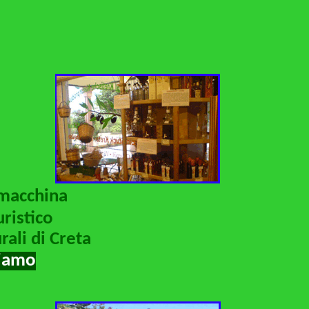
macchina
uristico
rali di Creta
siamo