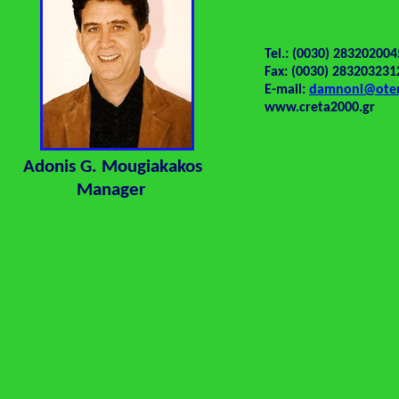
Tel.: (0030) 283202004
Fax: (0030) 283203231
E-mail:
damnoni@oten
www.creta2000.gr
Adonis G. Mougiakakos
Manager